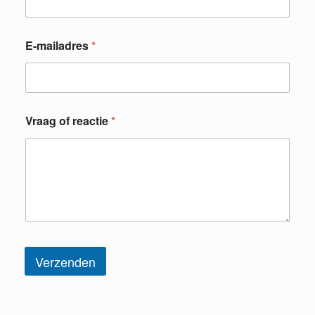
E-mailadres
*
V
Vraag of reactie
*
r
a
a
g
*
*
Verzenden