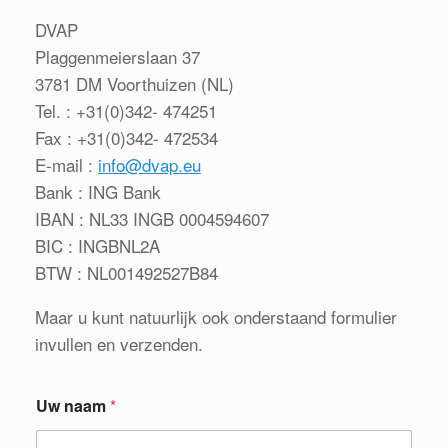
DVAP
Plaggenmeierslaan 37
3781 DM Voorthuizen (NL)
Tel. : +31(0)342- 474251
Fax : +31(0)342- 472534
E-mail :
info@dvap.eu
Bank : ING Bank
IBAN : NL33 INGB 0004594607
BIC : INGBNL2A
BTW : NL001492527B84
Maar u kunt natuurlijk ook onderstaand formulier
invullen en verzenden.
Uw naam
*