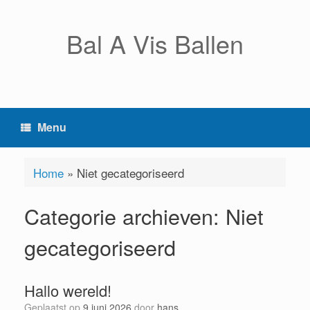
Ga
naar
Bal A Vis Ballen
de
inhoud
Menu
Home
»
Niet gecategoriseerd
Categorie archieven:
Niet
gecategoriseerd
Hallo wereld!
Geplaatst op
9 juni 2026
door
hans